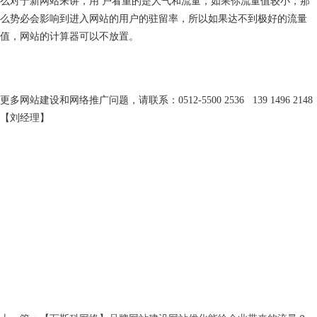
么对于新网站来讲，用 户看重的是人气和流量，如果你流量值较小，那
么势必会影响到进入网站的用户的驻留率，所以如果达不到极好的流量
值，网站的计算器可以不放置。
更多网站建设和网络推广问题，请联系：0512-5500 2536 139 1496 2148
【刘经理】
昆山万斯科网络科技有限公司是一家专注于为中国企业提供优质网络营销服务的民营企业，致力于网
站建设、google关键词包年、baidu关键词包年、关键词优化、SEO优化、网络推广、搜索引擎优化、域
名注册、虚拟主机、企业邮箱、服务器租用、400电话等网络服务。昆山网站建设热线:0512-
13914962148 18915759910